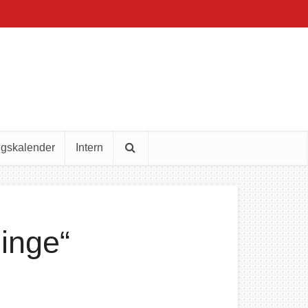
ngskalender
Intern
linge“