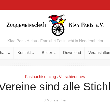
Klaa Paris Helau - Frankfurt Fastnacht in Heddernheim
haft
Kontakt
Bilder
Download
Veranstaltu
Fastnachtsumzug
Verschiedenes
•
Vereine sind alle Stich
3 Monaten her