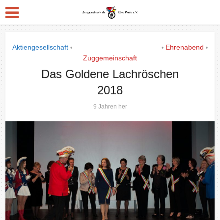
Aktiengesellschaft
Das Goldene Lachrös´chen
Ehrenabend
•
•
•
Zuggemeinschaft
Das Goldene Lachröschen
2018
9 Jahren her