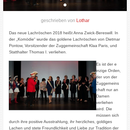
geschrieben von
Lothar
Das neue Lachröschen 2018 heißt Anna Zwick-Bereswill. In
der „Komödie“ wurde das goldene Lachröschen von Dietmar
Pontow, Vorsitzender der Zuggemeinschaft Klaa Paris, und
Statthalter Thomas I. verliehen.
Es ist der e
inzige Orden,
der von der
Zuggemeins
chaft nur an
Damen
verliehen
wird. Die
müssen sich
durch ihre positive Ausstrahlung, ihr herzliches, goldiges
Lachen und stete Freundlichkeit und Liebe zur Tradition der