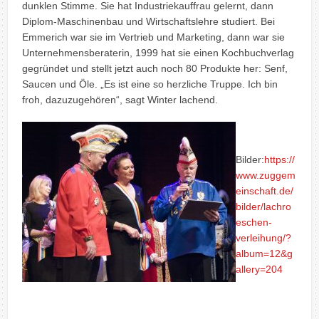
dunklen Stimme. Sie hat Industriekauffrau gelernt, dann
Diplom-Maschinenbau und Wirtschaftslehre studiert. Bei
Emmerich war sie im Vertrieb und Marketing, dann war sie
Unternehmensberaterin, 1999 hat sie einen Kochbuchverlag
gegründet und stellt jetzt auch noch 80 Produkte her: Senf,
Saucen und Öle. „Es ist eine so herzliche Truppe. Ich bin
froh, dazuzugehören“, sagt Winter lachend.
Bilder:
https://
www.zuggem
einschaft.de/
bilder/lachro
eschen-
verleihung/?
album=12&g
allery=204