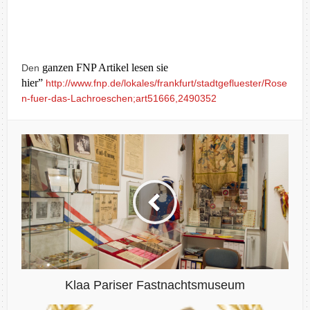
ganzen FNP Artikel lesen sie
Den
hier”
http://www.fnp.de/lokales/frankfurt/stadtgefluester/Rose
n-fuer-das-Lachroeschen;art51666,2490352
Klaa Pariser Fastnachtsmuseum