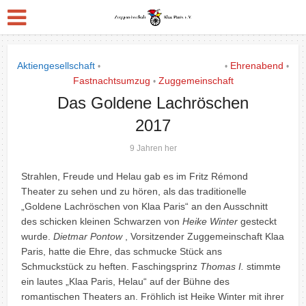
Aktiengesellschaft
Das Goldene Lachrös´chen
Ehrenabend
•
•
•
Fastnachtsumzug
Zuggemeinschaft
•
Das Goldene Lachröschen
2017
9 Jahren her
Strahlen, Freude und Helau gab es im Fritz Rémond
Theater zu sehen und zu hören, als das traditionelle
„Goldene Lachröschen von Klaa Paris“ an den Ausschnitt
des schicken kleinen Schwarzen von
Heike Winter
gesteckt
wurde.
Dietmar Pontow
, Vorsitzender Zuggemeinschaft Klaa
Paris, hatte die Ehre, das schmucke Stück ans
Schmuckstück zu heften. Faschingsprinz
Thomas I.
stimmte
ein lautes „Klaa Paris, Helau“ auf der Bühne des
romantischen Theaters an. Fröhlich ist Heike Winter mit ihrer