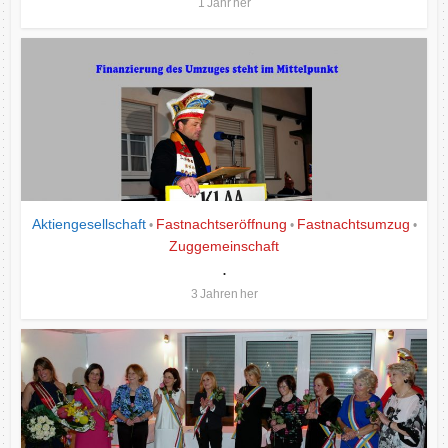
1 Jahr her
Aktiengesellschaft
Fastnachtseröffnung
Fastnachtsumzug
•
•
•
Zuggemeinschaft
.
3 Jahren her