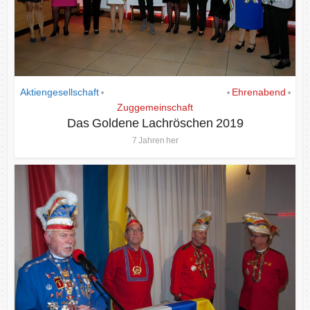
Aktiengesellschaft
Das Goldene Lachrös´chen
Ehrenabend
•
•
•
Zuggemeinschaft
Das Goldene Lachröschen 2019
7 Jahren her