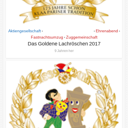
Aktiengesellschaft
Das Goldene Lachrös´chen
Ehrenabend
•
•
•
Fastnachtsumzug
Zuggemeinschaft
•
Das Goldene Lachröschen 2017
9 Jahren her