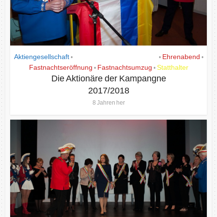
Aktiengesellschaft
Das Goldene Lachrös´chen
Ehrenabend
•
•
•
Fastnachtseröffnung
Fastnachtsumzug
Statthalter
•
•
Die Aktionäre der Kampangne
2017/2018
8 Jahren her